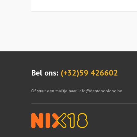
Bel ons:
(+32)59 426602
Of stuur een mailtje naar: info@dentoogoloog.be