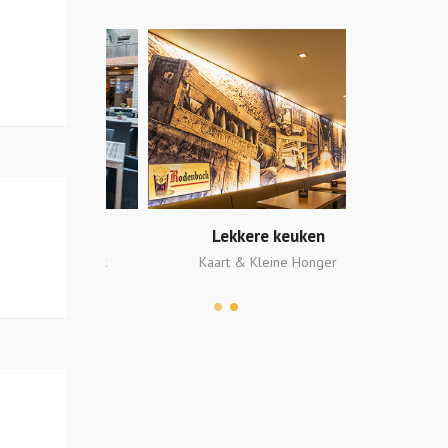
lzaak
Lekkere keuken
Bier
en in stock
Kaart & Kleine Honger
Meer dan 