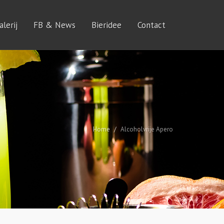
lerij
FB & News
Bieridee
Contact
Home
Alcoholvrije Apero