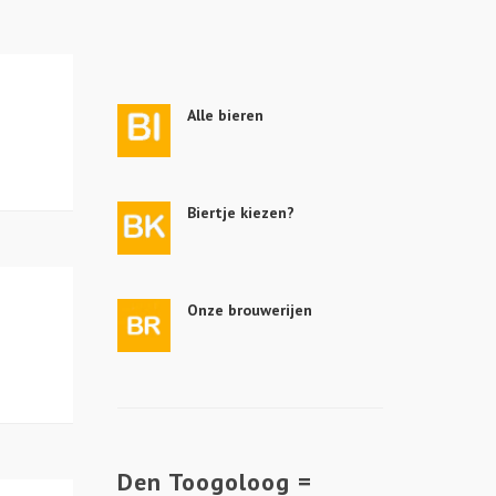
Alle bieren
Biertje kiezen?
Onze brouwerijen
Den Toogoloog =