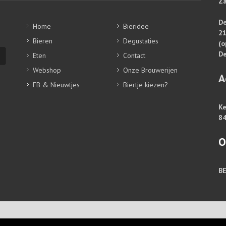
Za
De
Home
Bieridee
2
Bieren
Degustaties
(o
De
Eten
Contact
Webshop
Onze Brouwerijen
A
FB & Nieuwtjes
Biertje kiezen?
Ke
84
O
B