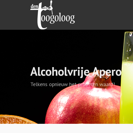
Alcoholvrije Apero
Telkens opnieuw het proberen waard!