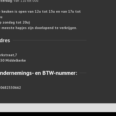
terdag:
van 11u tot 00u
 keuken is open van 12u tot 15u en van 17u tot
1u
p zondag tot 20u)
 meeste hapjes zijn doorlopend te verkrijgen.
dres
rkstraat,7
30 Middelkerke
ndernemings- en BTW-nummer:
E0682330662
https://www.dentoogoloog.be