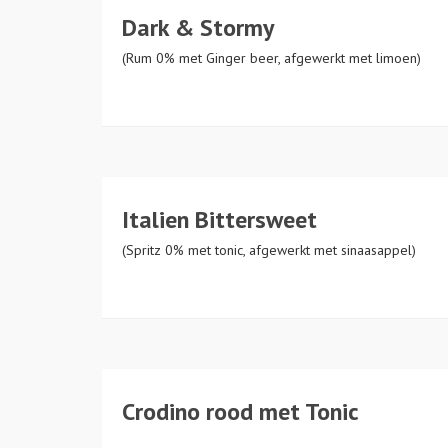
Dark & Stormy
(Rum 0% met Ginger beer, afgewerkt met limoen)
Italien Bittersweet
Bierspeciaalzaak
(Spritz 0% met tonic, afgewerkt met sinaasappel)
Meer dan 250 bieren in sto
Crodino rood met Tonic