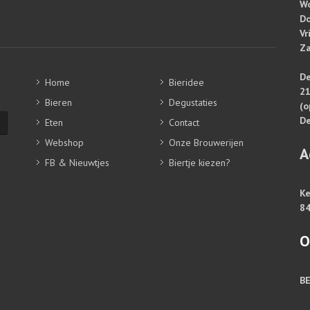
W
Do
Vr
Za
De
Home
Bieridee
2
Bieren
Degustaties
(o
De
Eten
Contact
Webshop
Onze Brouwerijen
A
FB & Nieuwtjes
Biertje kiezen?
Ke
84
O
B