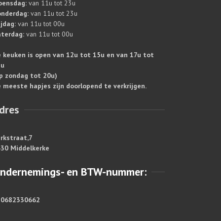
oensdag:
van 11u tot 23u
nderdag:
van 11u tot 23u
ijdag:
van 11u tot 00u
terdag:
van 11u tot 00u
 keuken is open van 12u tot 15u en van 17u tot
1u
p zondag tot 20u)
 meeste hapjes zijn doorlopend te verkrijgen.
dres
rkstraat,7
30 Middelkerke
ndernemings- en BTW-nummer:
E0682330662