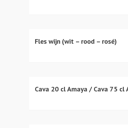
Fles wijn (wit – rood – rosé)
Bierspeciaalzaak
Meer dan 250 bieren in sto
Cava 20 cl Amaya / Cava 75 cl