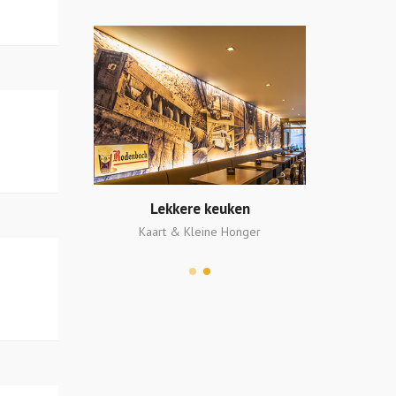
lzaak
Lekkere keuken
Bier
en in stock
Kaart & Kleine Honger
Meer dan 