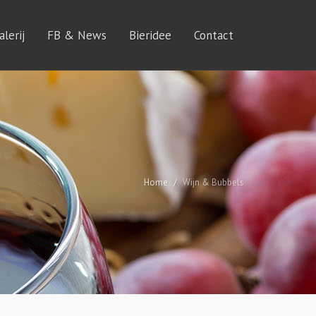
lerij
FB & News
Bieridee
Contact
Home
Wijn & Bubbels