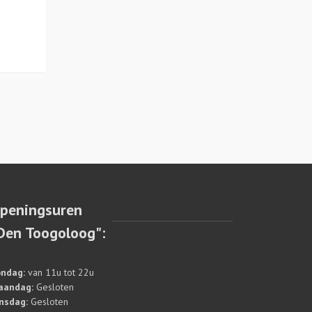
peningsuren
Den Toogoloog":
ndag:
van 11u tot 22u
aandag:
Gesloten
nsdag:
Gesloten