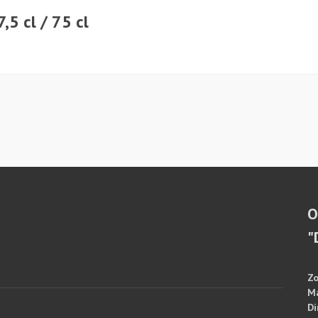
5 cl / 75 cl
O
"
Zo
M
Di