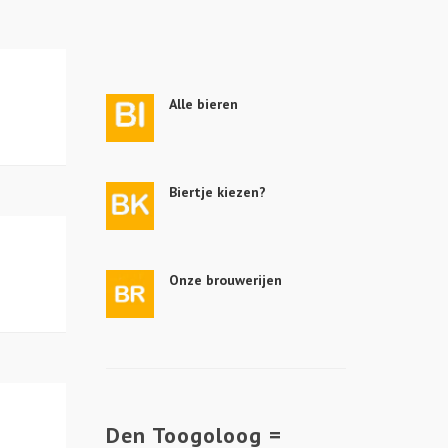
Alle bieren
Biertje kiezen?
Onze brouwerijen
Den Toogoloog =