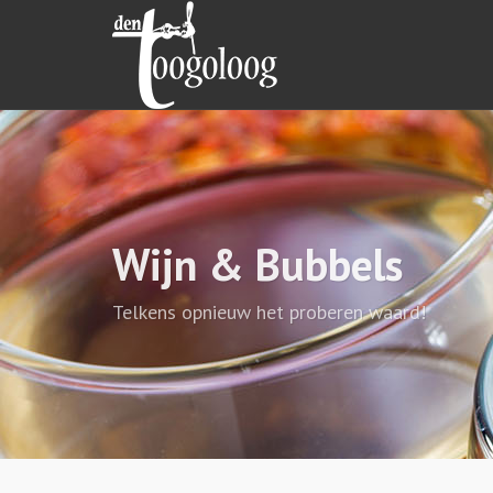
Wijn & Bubbels
Telkens opnieuw het proberen waard!