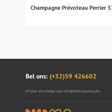
Champagne Prévoteau Perrier 37,
Bel ons:
(+32)59 426602
Of stuur een mailtje naar: info@dentoogoloog.be