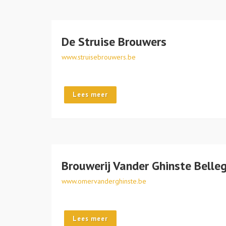
De Struise Brouwers
www.struisebrouwers.be
Lees meer
Brouwerij Vander Ghinste Bell
www.omervanderghinste.be
Lees meer