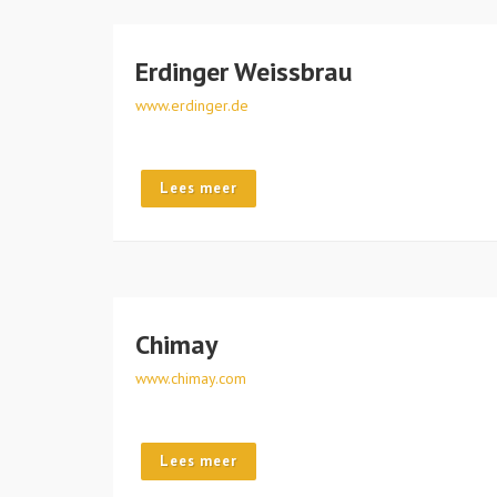
Erdinger Weissbrau
www.erdinger.de
Lees meer
Chimay
www.chimay.com
Lees meer