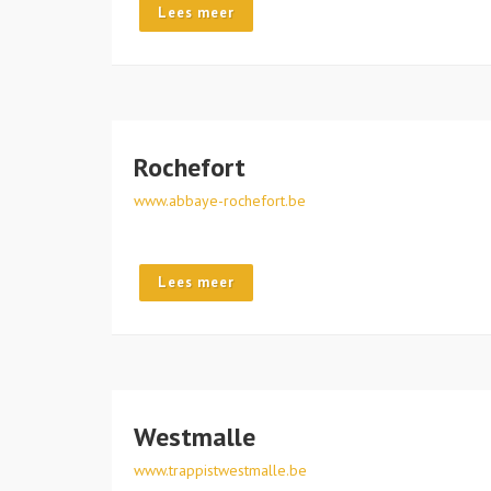
Lees meer
Rochefort
www.abbaye-rochefort.be
Lees meer
Westmalle
www.trappistwestmalle.be