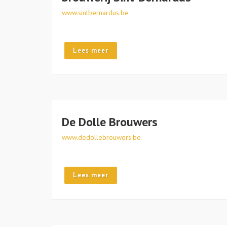
www.sintbernardus.be
Lees meer
De Dolle Brouwers
www.dedollebrouwers.be
Lees meer