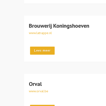
Brouwerij Koningshoeven
www.latrappe.nl
Lees meer
Orval
www.orval.be