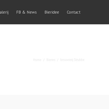
lerij
FB & News
Bieridee
Contact
Home
Bieren
brouwerij Strubbe