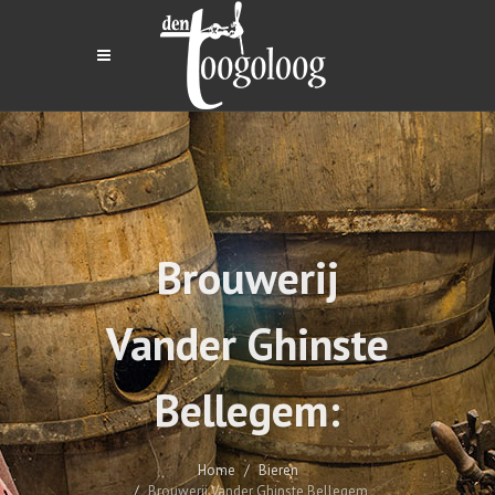
Brouwerij
Vander Ghinste
Bellegem:
Home
Bieren
Brouwerij Vander Ghinste Bellegem