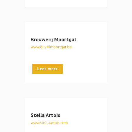
Brouwerij Moortgat
www.duvelmoortgat.be
Lees meer
Stella Artois
www.stellaartois.com