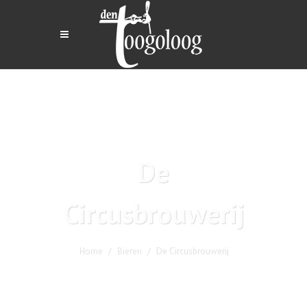
De
Circusbrouwerij
Home
Bieren
De Circusbrouwerij