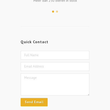
tock
Kaart & Kleine Honger
Mee
Quick Contact
Send Email