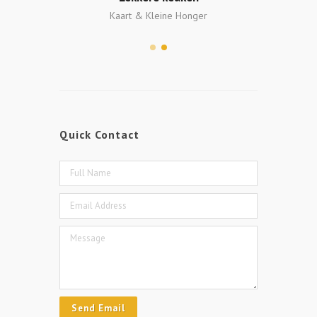
tock
Kaart & Kleine Honger
Mee
Quick Contact
Send Email