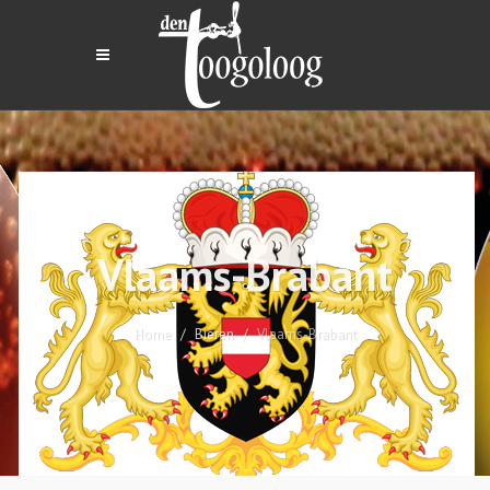
Vlaams-Brabant
Home
Bieren
Vlaams-Brabant