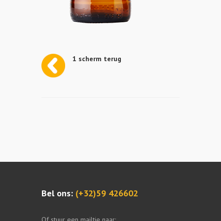
1 scherm terug
Bel ons:
(+32)59 426602
Of stuur een mailtje naar: