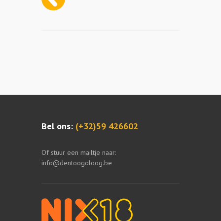
Bel ons:
(+32)59 426602
Of stuur een mailtje naar:
info@dentoogoloog.be